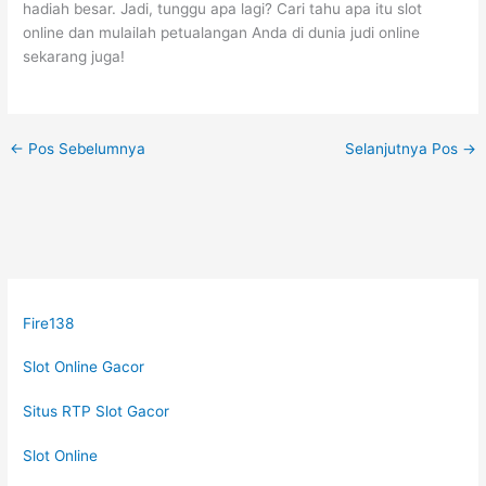
hadiah besar. Jadi, tunggu apa lagi? Cari tahu apa itu slot
online dan mulailah petualangan Anda di dunia judi online
sekarang juga!
←
Pos Sebelumnya
Selanjutnya Pos
→
Fire138
Slot Online Gacor
Situs RTP Slot Gacor
Slot Online