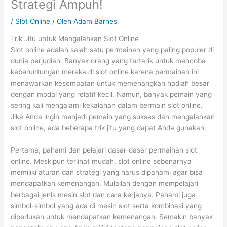
Strategi Ampuh!
/
Slot Online
/ Oleh
Adam Barnes
Trik Jitu untuk Mengalahkan Slot Online
Slot online adalah salah satu permainan yang paling populer di
dunia perjudian. Banyak orang yang tertarik untuk mencoba
keberuntungan mereka di slot online karena permainan ini
menawarkan kesempatan untuk memenangkan hadiah besar
dengan modal yang relatif kecil. Namun, banyak pemain yang
sering kali mengalami kekalahan dalam bermain slot online.
Jika Anda ingin menjadi pemain yang sukses dan mengalahkan
slot online, ada beberapa trik jitu yang dapat Anda gunakan.
Pertama, pahami dan pelajari dasar-dasar permainan slot
online. Meskipun terlihat mudah, slot online sebenarnya
memiliki aturan dan strategi yang harus dipahami agar bisa
mendapatkan kemenangan. Mulailah dengan mempelajari
berbagai jenis mesin slot dan cara kerjanya. Pahami juga
simbol-simbol yang ada di mesin slot serta kombinasi yang
diperlukan untuk mendapatkan kemenangan. Semakin banyak