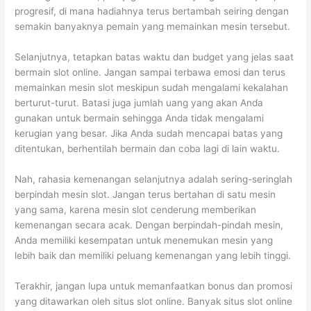
progresif, di mana hadiahnya terus bertambah seiring dengan
semakin banyaknya pemain yang memainkan mesin tersebut.
Selanjutnya, tetapkan batas waktu dan budget yang jelas saat
bermain slot online. Jangan sampai terbawa emosi dan terus
memainkan mesin slot meskipun sudah mengalami kekalahan
berturut-turut. Batasi juga jumlah uang yang akan Anda
gunakan untuk bermain sehingga Anda tidak mengalami
kerugian yang besar. Jika Anda sudah mencapai batas yang
ditentukan, berhentilah bermain dan coba lagi di lain waktu.
Nah, rahasia kemenangan selanjutnya adalah sering-seringlah
berpindah mesin slot. Jangan terus bertahan di satu mesin
yang sama, karena mesin slot cenderung memberikan
kemenangan secara acak. Dengan berpindah-pindah mesin,
Anda memiliki kesempatan untuk menemukan mesin yang
lebih baik dan memiliki peluang kemenangan yang lebih tinggi.
Terakhir, jangan lupa untuk memanfaatkan bonus dan promosi
yang ditawarkan oleh situs slot online. Banyak situs slot online