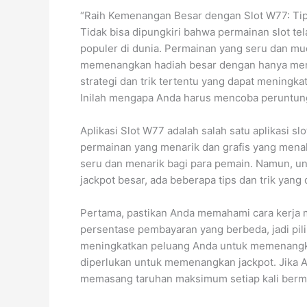
“Raih Kemenangan Besar dengan Slot W77: Tips
Tidak bisa dipungkiri bahwa permainan slot te
populer di dunia. Permainan yang seru dan m
memenangkan hadiah besar dengan hanya mem
strategi dan trik tertentu yang dapat mening
Inilah mengapa Anda harus mencoba peruntung
Aplikasi Slot W77 adalah salah satu aplikasi sl
permainan yang menarik dan grafis yang mena
seru dan menarik bagi para pemain. Namun, 
jackpot besar, ada beberapa tips dan trik yang 
Pertama, pastikan Anda memahami cara kerja m
persentase pembayaran yang berbeda, jadi pil
meningkatkan peluang Anda untuk memenangka
diperlukan untuk memenangkan jackpot. Jika 
memasang taruhan maksimum setiap kali berm