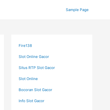
Sample Page
Fire138
Slot Online Gacor
Situs RTP Slot Gacor
Slot Online
Bocoran Slot Gacor
Info Slot Gacor