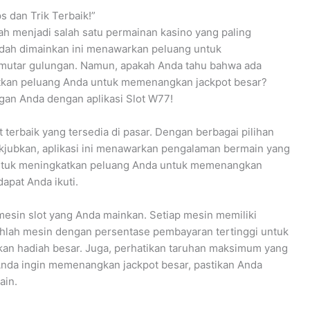
 dan Trik Terbaik!”
lah menjadi salah satu permainan kasino yang paling
udah dimainkan ini menawarkan peluang untuk
utar gulungan. Namun, apakah Anda tahu bahwa ada
katkan peluang Anda untuk memenangkan jackpot besar?
an Anda dengan aplikasi Slot W77!
ot terbaik yang tersedia di pasar. Dengan berbagai pilihan
kjubkan, aplikasi ini menawarkan pengalaman bermain yang
untuk meningkatkan peluang Anda untuk memenangkan
dapat Anda ikuti.
esin slot yang Anda mainkan. Setiap mesin memiliki
ihlah mesin dengan persentase pembayaran tertinggi untuk
n hadiah besar. Juga, perhatikan taruhan maksimum yang
Anda ingin memenangkan jackpot besar, pastikan Anda
ain.