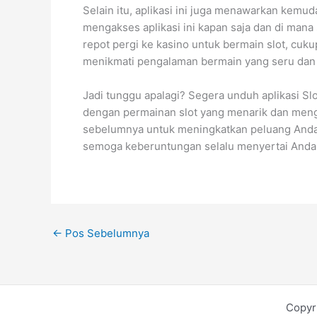
Selain itu, aplikasi ini juga menawarkan kem
mengakses aplikasi ini kapan saja dan di mana 
repot pergi ke kasino untuk bermain slot, cu
menikmati pengalaman bermain yang seru da
Jadi tunggu apalagi? Segera unduh aplikasi S
dengan permainan slot yang menarik dan menghib
sebelumnya untuk meningkatkan peluang Anda
semoga keberuntungan selalu menyertai Anda
←
Pos Sebelumnya
Copyr