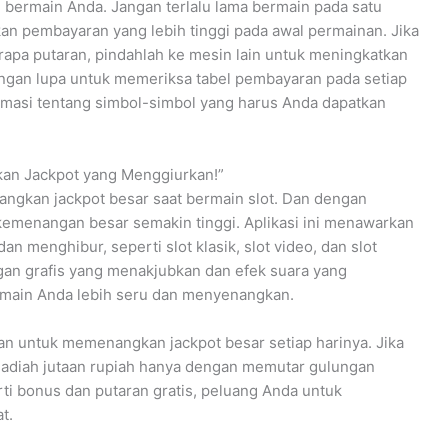
 bermain Anda. Jangan terlalu lama bermain pada satu
n pembayaran yang lebih tinggi pada awal permainan. Jika
apa putaran, pindahlah ke mesin lain untuk meningkatkan
gan lupa untuk memeriksa tabel pembayaran pada setiap
ormasi tentang simbol-simbol yang harus Anda dapatkan
kan Jackpot yang Menggiurkan!”
ngkan jackpot besar saat bermain slot. Dan dengan
 kemenangan besar semakin tinggi. Aplikasi ini menawarkan
 menghibur, seperti slot klasik, slot video, dan slot
gan grafis yang menakjubkan dan efek suara yang
ain Anda lebih seru dan menyenangkan.
n untuk memenangkan jackpot besar setiap harinya. Jika
adiah jutaan rupiah hanya dengan memutar gulungan
rti bonus dan putaran gratis, peluang Anda untuk
t.