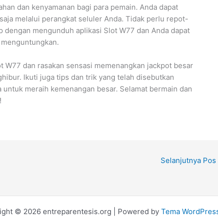
udahan dan kenyamanan bagi para pemain. Anda dapat
saja melalui perangkat seluler Anda. Tidak perlu repot-
kup dengan mengunduh aplikasi Slot W77 dan Anda dapat
n menguntungkan.
lot W77 dan rasakan sensasi memenangkan jackpot besar
ur. Ikuti juga tips dan trik yang telah disebutkan
 untuk meraih kemenangan besar. Selamat bermain dan
!
Selanjutnya Pos
ight © 2026 entreparentesis.org | Powered by
Tema WordPress