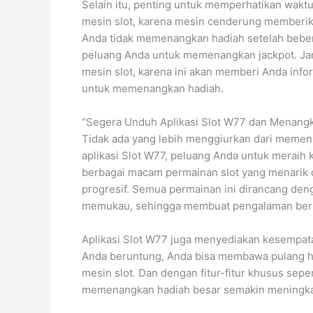
Selain itu, penting untuk memperhatikan waktu
mesin slot, karena mesin cenderung memberika
Anda tidak memenangkan hadiah setelah beber
peluang Anda untuk memenangkan jackpot. Jan
mesin slot, karena ini akan memberi Anda inf
untuk memenangkan hadiah.
“Segera Unduh Aplikasi Slot W77 dan Menang
Tidak ada yang lebih menggiurkan dari memena
aplikasi Slot W77, peluang Anda untuk meraih
berbagai macam permainan slot yang menarik dan
progresif. Semua permainan ini dirancang den
memukau, sehingga membuat pengalaman berm
Aplikasi Slot W77 juga menyediakan kesempata
Anda beruntung, Anda bisa membawa pulang h
mesin slot. Dan dengan fitur-fitur khusus sepe
memenangkan hadiah besar semakin meningka