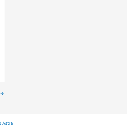
→
 Astra