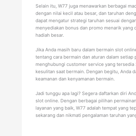
Selain itu, W77 juga menawarkan berbagai maca
dengan nilai kecil atau besar, dan taruhan de
dapat mengatur strategi taruhan sesuai dengan
menyediakan bonus dan promo menarik yang 
hadiah besar.
Jika Anda masih baru dalam bermain slot onli
tentang cara bermain dan aturan dalam setiap 
menghubungi customer service yang tersedia 2
kesulitan saat bermain. Dengan begitu, Anda d
keamanan dan kenyamanan bermain.
Jadi tunggu apa lagi? Segera daftarkan diri A
slot online. Dengan berbagai pilihan permain
layanan yang baik, W77 adalah tempat yang t
sekarang dan nikmati pengalaman taruhan yang