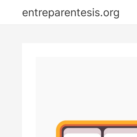
Lewati
entreparentesis.org
ke
konten